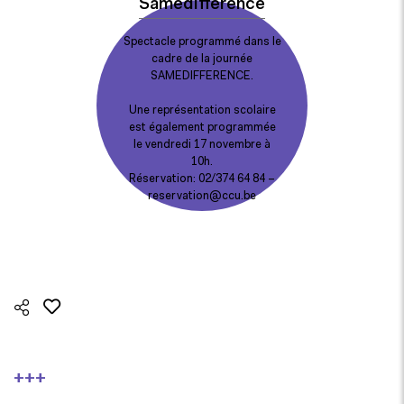
Samedifférence
Spectacle programmé dans le
cadre de
la journée
SAMEDIFFERENCE.
Une représentation scolaire
est également programmée
le vendredi 17 novembre à
10h.
Réservation: 02/374 64 84 –
reservation@ccu.be
+++