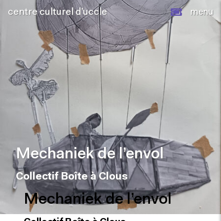
centre culturel d’uccle
menu
Mechaniek de l’envol
Collectif Boîte à Clous
Mechaniek de l’envol