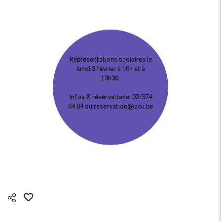
Représentations scolaires le
lundi 3 février à 10h et à
13h30.
Infos & réservations: 02/374
64 84 ou
reservation@ccu.be