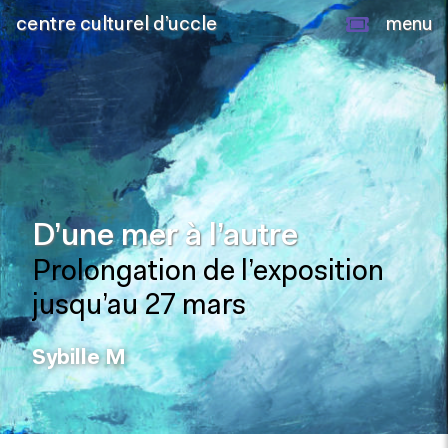
centre culturel d’uccle
menu
D’une mer à l’autre
Prolongation de l’exposition
jusqu’au 27 mars
Sybille M