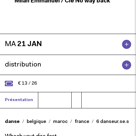
Milan Emmanuel / Cie No way back
MA
21 JAN
distribution
€ 13 / 26
Présentation
Biographie
danse
belgique
maroc
france
6 danseur.se.s