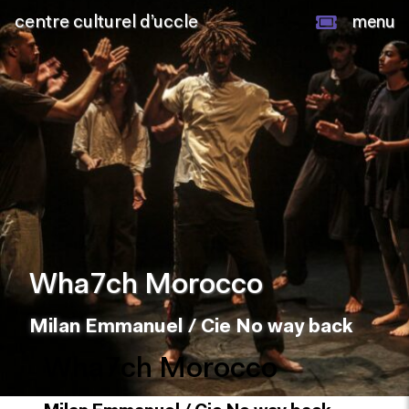
centre culturel d’uccle
menu
Wha7ch Morocco
Milan Emmanuel / Cie No way back
Wha7ch Morocco