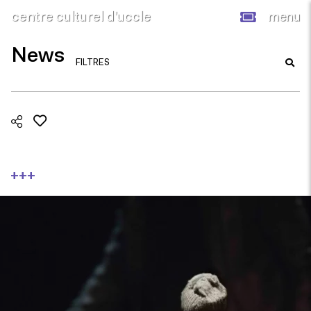
centre culturel d’uccle
menu
News
FILTRES
+++