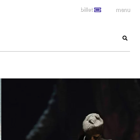
billet
menu