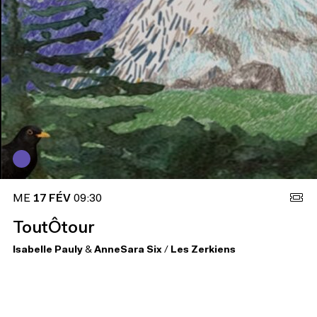
ME
17 FÉV
09:30
ToutÔtour
Isabelle Pauly
&
AnneSara Six
/
Les Zerkiens