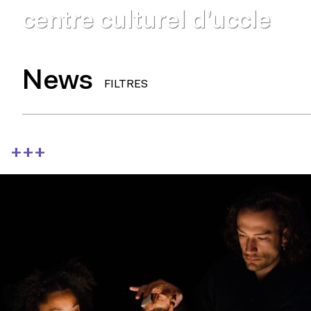
centre culturel d’uccle
News
FILTRES
+++