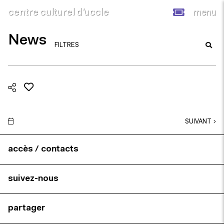
centre culturel d’uccle
menu
News
FILTRES
SUIVANT
accès / contacts
suivez-nous
partager