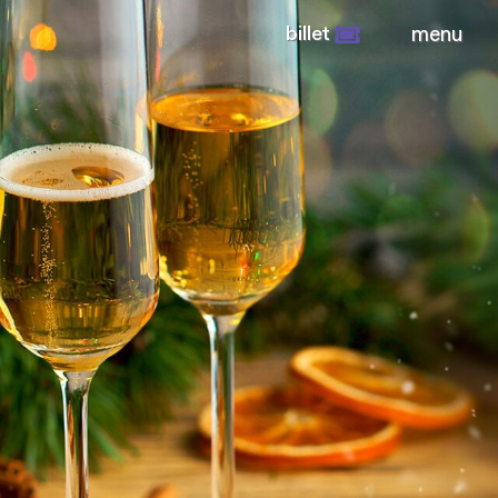
billet
menu