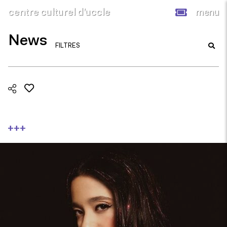
centre culturel d’uccle
menu
News
FILTRES
+++