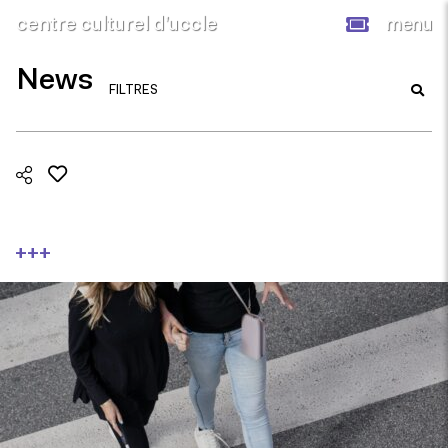
centre culturel d’uccle
menu
News
FILTRES
+++