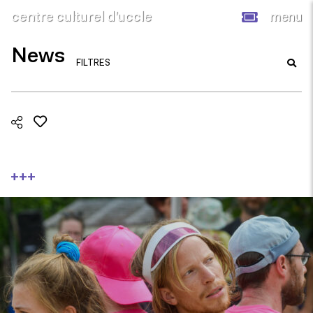
centre culturel d’uccle
menu
News
FILTRES
+++