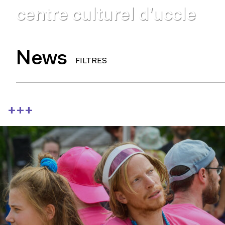
centre culturel d’uccle
News
FILTRES
+++