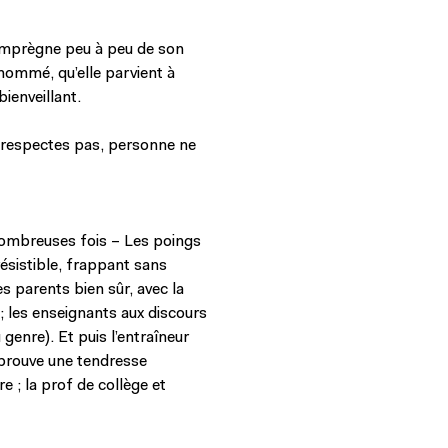
’imprègne peu à peu de son
nommé, qu’elle parvient à
ienveillant.
 respectes pas, personne ne
 nombreuses fois – Les poings
résistible, frappant sans
es parents bien sûr, avec la
 ; les enseignants aux discours
 genre). Et puis l’entraîneur
éprouve une tendresse
e ; la prof de collège et