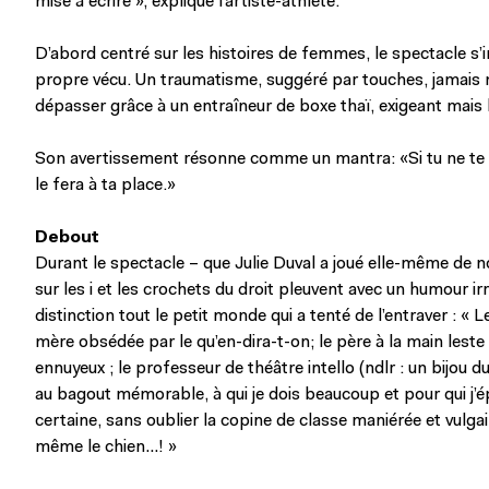
mise à écrire », explique l’artiste-athlète.
D’abord centré sur les histoires de femmes, le spectacle s
propre vécu. Un traumatisme, suggéré par touches, jamais 
dépasser grâce à un entraîneur de boxe thaï, exigeant mais b
Son avertissement résonne comme un mantra: «Si tu ne te
le fera à ta place.»
Debout
Durant le spectacle – que Julie Duval a joué elle-même de
sur les i et les crochets du droit pleuvent avec un humour ir
distinction tout le petit monde qui a tenté de l’entraver : « L
mère obsédée par le qu’en-dira-t-on; le père à la main leste
ennuyeux ; le professeur de théâtre intello (ndlr : un bijou du
au bagout mémorable, à qui je dois beaucoup et pour qui j’
certaine, sans oublier la copine de classe maniérée et vulgair
même le chien…! »