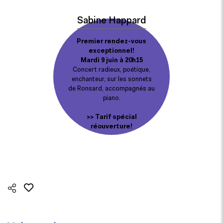
Sabine Happard
Premier rendez-vous
exceptionnel!
Mardi 9 juin à 20h15
Concert radieux, poétique,
enchanteur, sur les sonnets
de Ronsard, accompagnés au
piano.
>> Tarif spécial
réouverture!