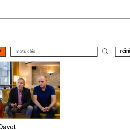
9
réin
Davet