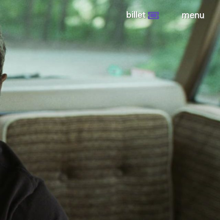
billet
menu