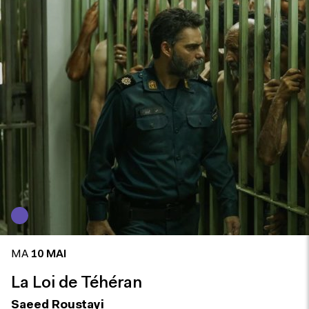
Annulé
MA
10 MAI
La Loi de Téhéran
Saeed Roustayi