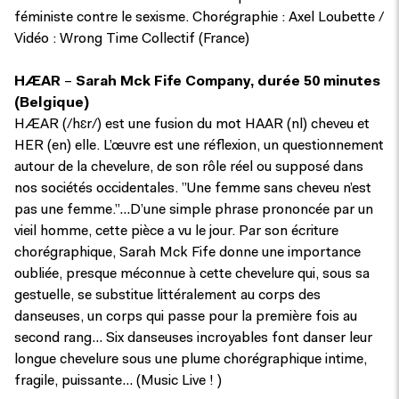
féministe contre le sexisme. Chorégraphie : Axel Loubette /
Vidéo : Wrong Time Collectif (France)
HÆAR
–
Sarah Mck Fife Company, durée 50 minutes
(Belgique)
HÆAR (/hɛr/) est une fusion du mot HAAR (nl) cheveu et
HER (en) elle. L’œuvre est une réflexion, un questionnement
autour de la chevelure, de son rôle réel ou supposé dans
nos sociétés occidentales. ​”Une femme sans cheveu n’est
pas une femme.”…D’une simple phrase prononcée par un
vieil homme, cette pièce a vu le jour. Par son écriture
chorégraphique, Sarah Mck Fife donne une importance
oubliée, presque méconnue à cette chevelure qui, sous sa
gestuelle, se substitue littéralement au corps des
danseuses, un corps qui passe pour la première fois au
second rang… Six danseuses incroyables font danser leur
longue chevelure sous une plume chorégraphique intime,
fragile, puissante… (Music Live ! )