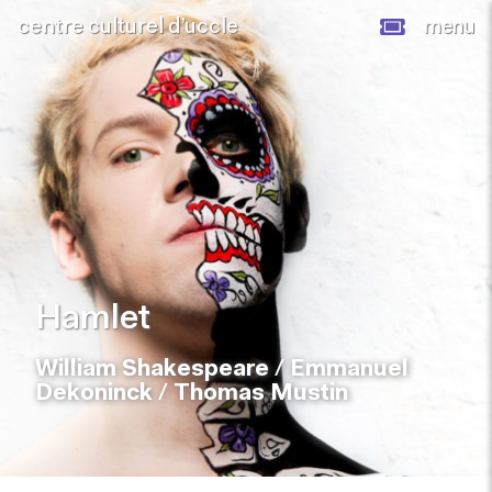
centre culturel d’uccle
menu
Hamlet
William Shakespeare
/
Emmanuel
Dekoninck
/
Thomas Mustin