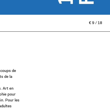
€ 9 / 18
s coups de
ts de la
s
. Art en
phie pour
in. Pour les
adultes