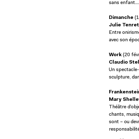
sans enfant…
Dimanche
(
Julie Tenre
Entre onirism
avec son époq
Work
(20 fév
Claudio Stel
Un spectacle-o
sculpture, dan
Frankenstei
Mary Shelley
Théâtre d’obj
chants, musiqu
sont – ou devr
responsabilit