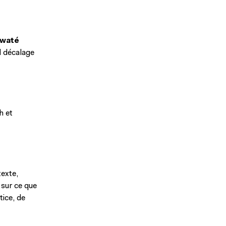
iwaté
l décalage
h et
texte,
 sur ce que
tice, de