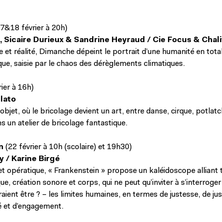
17&18 février à 20h)
t, Sicaire Durieux & Sandrine Heyraud / Cie Focus & Chal
e et réalité, Dimanche dépeint le portrait d’une humanité en tota
ue, saisie par le chaos des dérèglements climatiques.
rier à 16h)
lato
bjet, où le bricolage devient un art, entre danse, cirque, potlatc
s un atelier de bricolage fantastique.
n
(22 février à 10h (scolaire) et 19h30)
 / Karine Birgé
et opératique, « Frankenstein » propose un kaléidoscope alliant 
e, création sonore et corps, qui ne peut qu’inviter à s’interroger
aient être ? – les limites humaines, en termes de justesse, de jus
é et d’engagement.