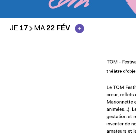
JE
17
MA
22 FÉV
TOM - Festiva
théâtre d'obje
Le TOM Festiv
cœur, reflets 
Marionnette e
animées…). Le
gestation et 
inventer de n
amateurs et le