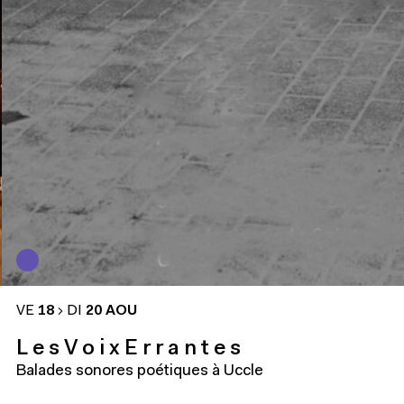
VE
18
DI
20 AOU
L e s V o i x E r r a n t e s
Balades sonores poétiques à Uccle