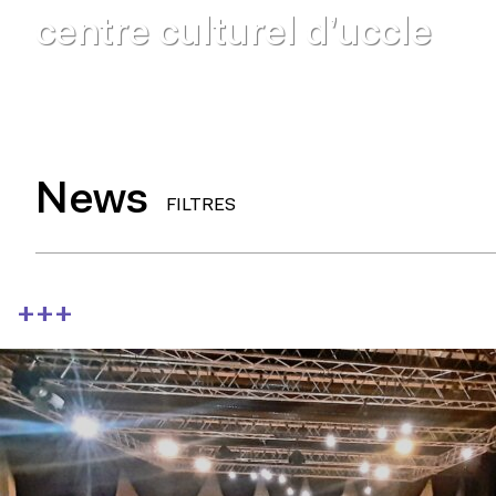
centre culturel d’uccle
News
FILTRES
+++