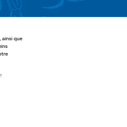
 ainsi que
eins
otre
!