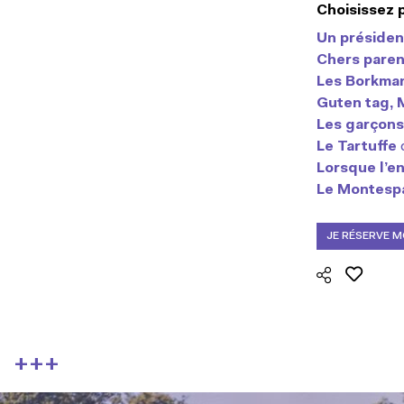
Choisissez 
Un président
Chers paren
Les Borkma
Guten tag,
Les garçons
Le Tartuffe
Lorsque l’en
Le Montesp
JE RÉSERVE 
+++