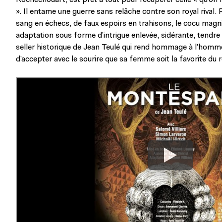
Rochechouart, est prêt à tout pour récupérer celle « qu’on n
». Il entame une guerre sans relâche contre son royal rival
sang en échecs, de faux espoirs en trahisons, le cocu magni
adaptation sous forme d’intrigue enlevée, sidérante, tendre
seller historique de Jean Teulé qui rend hommage à l’homme
d’accepter avec le sourire que sa femme soit la favorite du r