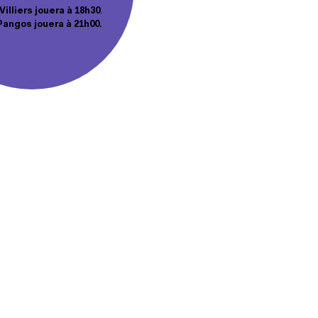
illiers jouera à 18h30
.
Pangos jouera à 21h00.