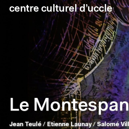
centre culturel d’uccle
Le Montespa
Jean Teulé
/
Etienne Launay
/
Salomé Vill