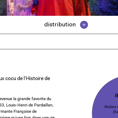
distribution
ux cocu de l’Histoire de
R
evenue la grande favorite du
63, Louis-Henri de Pardaillan,
Molière 
rmante Françoise de
(Sa