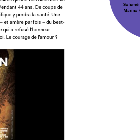
’aime qu’une fois dans une vie
Salomé V
. Pendant 44 ans. De coups de
Marina 
fique y perdra la santé. Une
 – et amère parfois – du best-
 qui a refusé l’honneur
oi. Le courage de l’amour ?