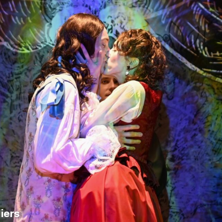
n
iers