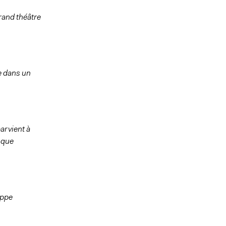
grand théâtre
e dans un
arvient à
 que
ippe