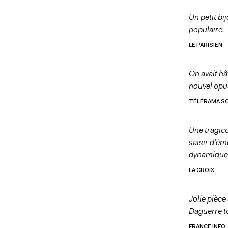
Un petit bi
populaire.
LE PARISIEN
On avait hâ
nouvel opus
TÉLÉRAMA S
Une tragic
saisir d’é
dynamique
LA CROIX
Jolie pièc
Daguerre t
FRANCE INFO