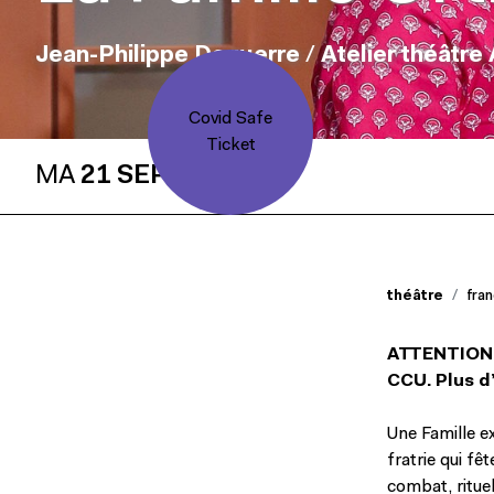
Jean-Philippe Daguerre
/
Atelier théâtre
Covid Safe
Ticket
MA
21 SEP
théâtre
fra
ATTENTION !
CCU.
Plus d
Une Famille ex
fratrie qui f
combat, rituel