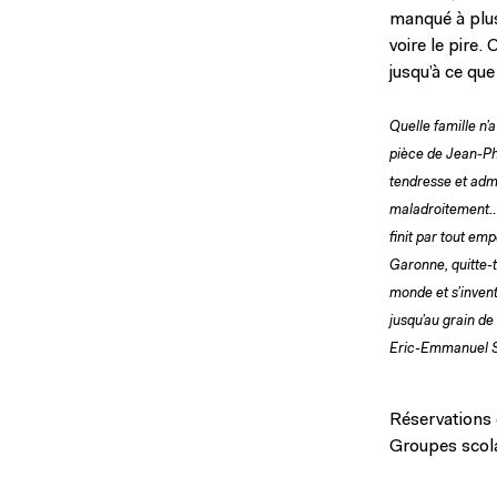
manqué à plus 
voire le pire.
jusqu’à ce que 
Quelle famille n
pièce de Jean-Phi
tendresse et admi
maladroitement… 
finit par tout em
Garonne, quitte-t
monde et s’inven
jusqu’au grain de
Eric-Emmanuel 
Réservations 
Groupes scolai