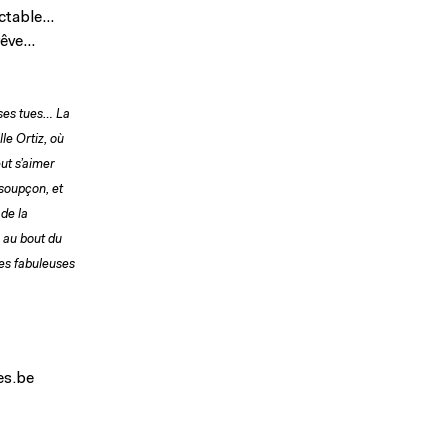
luctable…
 rêve…
oses tues… La
le Ortiz, où
ut s’aimer
soupçon, et
de la
r au bout du
es fabuleuses
es.be