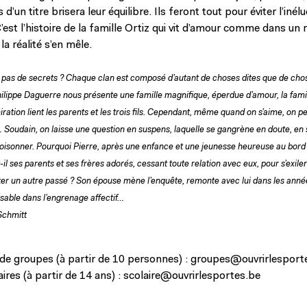
d’un titre brisera leur équilibre. Ils feront tout pour éviter l’iné
 C’est l’histoire de la famille Ortiz qui vit d’amour comme dans un
la réalité s’en mêle.
’a pas de secrets ? Chaque clan est composé d’autant de choses dites que de ch
lippe Daguerre nous présente une famille magnifique, éperdue d’amour, la famil
ration lient les parents et les trois fils. Cependant, même quand on s’aime, on pe
Soudain, on laisse une question en suspens, laquelle se gangrène en doute, en 
poisonner. Pourquoi Pierre, après une enfance et une jeunesse heureuse au bord 
-il ses parents et ses frères adorés, cessant toute relation avec eux, pour s’exile
ter un autre passé ? Son épouse mène l’enquête, remonte avec lui dans les anné
 sable dans l’engrenage affectif…
Schmitt
de groupes (à partir de 10 personnes) :
groupes@ouvrirlesport
res (à partir de 14 ans) :
scolaire@ouvrirlesportes.be