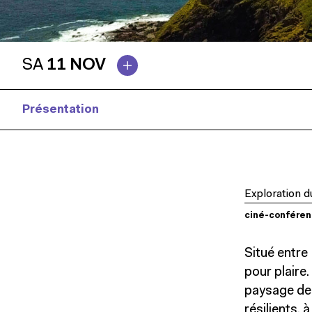
SA
11 NOV
Présentation
Biographies
Exploration 
ciné-confére
Situé entre
pour plaire
paysage de 
résilients, 