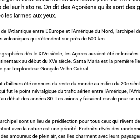
e leur histoire. On dit des Açoréens qu’ils sont des 
c les larmes aux yeux.
de l’Atlantique entre L’Europe et l’Amérique du Nord, l’archipel 
es volcaniques qui s’étendent sur près de 500 km.
graphiées dès le XIVe siècle, les Açores auraient été colonisées 
inentaux au début du XVe siècle. Santa Maria est la première île 
e par l’explorateur Gonçalo Velho Cabral.
t d’ailleurs été connues du reste du monde au milieu du 20e siècl
ui fut le point névralgique du trafic aérien entre l’Amérique, l’Afri
’au début des années 80. Les avions y faisaient escale pour se rav
l’archipel sont un lieu de prédilection pour tous ceux qui rêvent d
ntact avec la nature est une priorité. Endroits rêvés des randonn
t des amoureux de plein air, ces îles charment avec leurs paysage