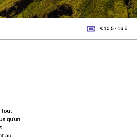
€ 10,5 / 16,5
 tout
lus qu’un
s
nt au