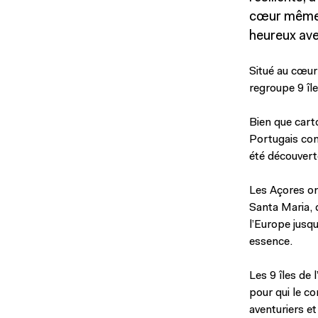
cœur même d
heureux ave
Situé au cœur 
regroupe 9 îl
Bien que carto
Portugais cont
été découvert
Les Açores on
Santa Maria, q
l’Europe jusqu
essence.
Les 9 îles de 
pour qui le co
aventuriers e