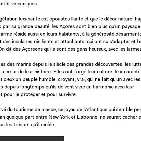
antôt volcaniques.
gétation luxuriante est époustouflante et que le décor naturel h
 par sa grande beauté, les Açores sont bien plus qu’un paysage
harme réside aussi en leurs habitants, à la générosité désarmant
des insulaires résilients et attachants, qui ont su s’adapter et b
On dit des Açoréens qu’ils sont des gens heureux, avec les larmes
es des marins depuis le siècle des grandes découvertes, les lutt
au cœur de leur histoire. Elles ont forgé leur culture, leur caractè
nt d’eux un peuple humble, croyant, vrai, qui ne fait qu’un avec le
is depuis longtemps qu’ils doivent vivre en harmonie avec leur
 pour le protéger et pour survivre.
vé du tourisme de masse, ce joyau de l’Atlantique qui semble pe
céan quelque part entre New York et Lisbonne, ne saurait cacher 
 les trésors qu’il recèle.