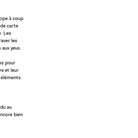
appe à coup
 de carte
e. Les
raver les
 aux yeux.
es pour
re et leur
s éléments.
rdu au
encore bien