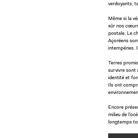
verdoyants, t
Même si la vé
sûr nos cœurs
postale. Le c
Açoréens sont 
intempéries. 
Terres promis
survivre sont 
identité et fo
Ils ont compr
environnement
Encore préser
milieu de l’o
longtemps tous