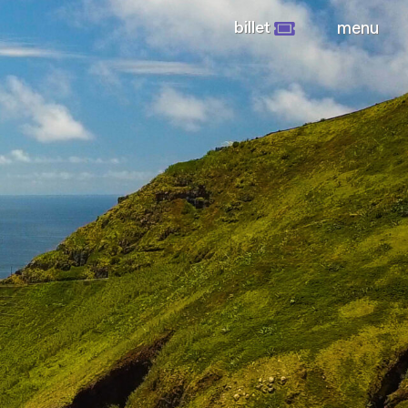
billet
menu