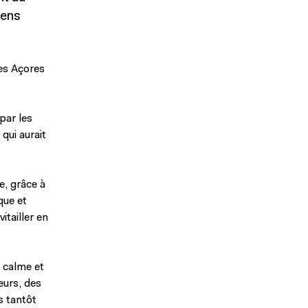
gens
des Açores
par les
qui aurait
e, grâce à
que et
itailler en
e calme et
eurs, des
s tantôt