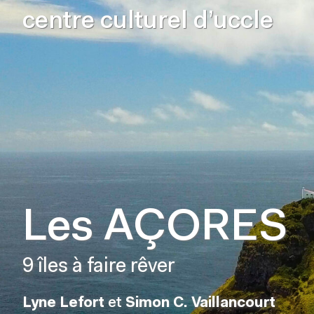
centre culturel d’uccle
Les AÇORES
9 îles à faire rêver
Lyne Lefort
et
Simon C. Vaillancourt