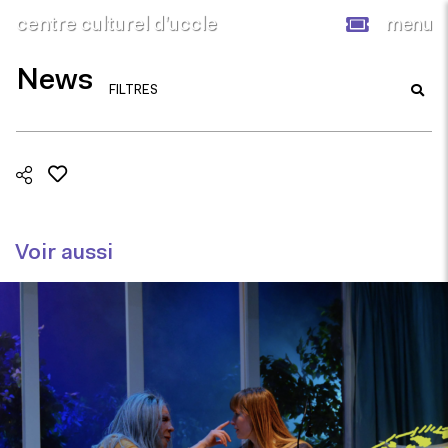
centre culturel d’uccle
menu
News
FILTRES
Voir aussi