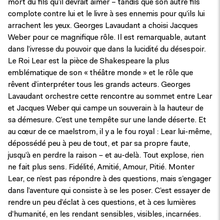
mort du fils qu’il devrait aimer – tandis que son autre fils
complote contre lui et le livre à ses ennemis pour qu’ils lui
arrachent les yeux. Georges Lavaudant a choisi Jacques
Weber pour ce magnifique rôle. Il est remarquable, autant
dans l’ivresse du pouvoir que dans la lucidité du désespoir.
Le Roi Lear est la pièce de Shakespeare la plus
emblématique de son « théâtre monde » et le rôle que
rêvent d’interpréter tous les grands acteurs. Georges
Lavaudant orchestre cette rencontre au sommet entre Lear
et Jacques Weber qui campe un souverain à la hauteur de
sa démesure. C’est une tempête sur une lande déserte. Et
au cœur de ce maelstrom, il y a le fou royal : Lear lui-même,
dépossédé peu à peu de tout, et par sa propre faute,
jusqu’à en perdre la raison – et au-delà. Tout explose, rien
ne fait plus sens. Fidélité, Amitié, Amour, Pitié. Monter
Lear, ce n’est pas répondre à des questions, mais s’engager
dans l’aventure qui consiste à se les poser. C’est essayer de
rendre un peu d’éclat à ces questions, et à ces lumières
d’humanité, en les rendant sensibles, visibles, incarnées.