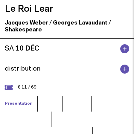
Le Roi Lear
Jacques Weber
/
Georges Lavaudant
/
Shakespeare
SA
10 DÉC
distribution
€ 11 / 69
Présentation
Presse
Focus Vif
Entrez sans frapper