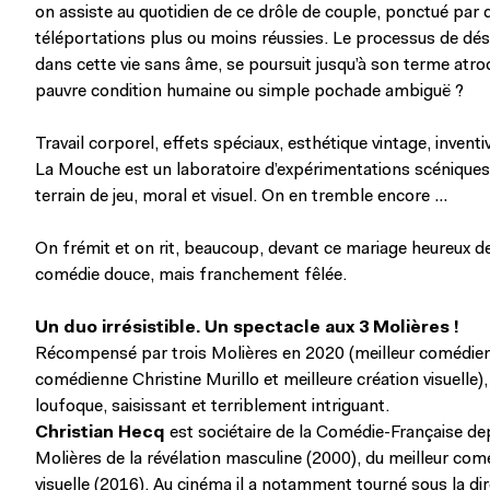
on assiste au quotidien de ce drôle de couple, ponctué par
téléportations plus ou moins réussies. Le processus de dé
dans cette vie sans âme, se poursuit jusqu’à son terme atr
pauvre condition humaine ou simple pochade ambiguë ?
Travail corporel, effets spéciaux, esthétique vintage, inventi
La Mouche est un laboratoire d’expérimentations scéniques e
terrain de jeu, moral et visuel. On en tremble encore …
On frémit et on rit, beaucoup, devant ce mariage heureux de
comédie douce, mais franchement fêlée.
Un duo irrésistible. Un spectacle aux 3 Molières !
Récompensé par trois Molières en 2020 (meilleur comédien 
comédienne Christine Murillo et meilleure création visuelle), 
loufoque, saisissant et terriblement intriguant.
Christian Hecq
est sociétaire de la Comédie-Française dep
Molières de la révélation masculine (2000), du meilleur comé
visuelle (2016). Au cinéma il a notamment tourné sous la d