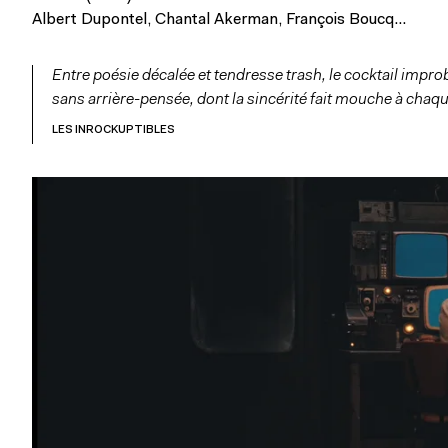
Albert Dupontel, Chantal Akerman, François Boucq…
Entre poésie décalée et tendresse trash, le cocktail imp
sans arrière-pensée, dont la sincérité fait mouche à chaqu
LES INROCKUPTIBLES