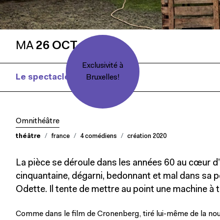
MA
26 OCT
Exclusivité à
Le spectacle
La Mouche - bébête show
Bruxelles!
Omnithéâtre
théâtre
france
4 comédiens
création 2020
La pièce se déroule dans les années 60 au cœur d’u
cinquantaine, dégarni, bedonnant et mal dans sa 
Odette. Il tente de mettre au point une machine à t
Comme dans le film de Cronenberg, tiré lui-même de la no