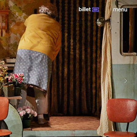
billet
menu