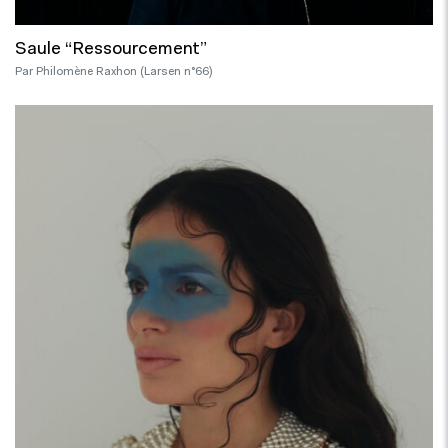
Saule “Ressourcement”
Par Philomène Raxhon (Larsen n°66)